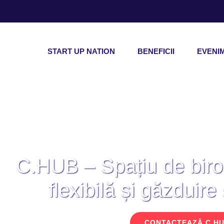
START UP NATION
BENEFICII
EVENI
C.HUB – Spațiu de birou
flexibilă și găzduire
CONTACTEAZĂ C.H