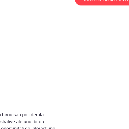
n birou sau poți derula
istrative ale unui birou
 oportunități de interacțiune