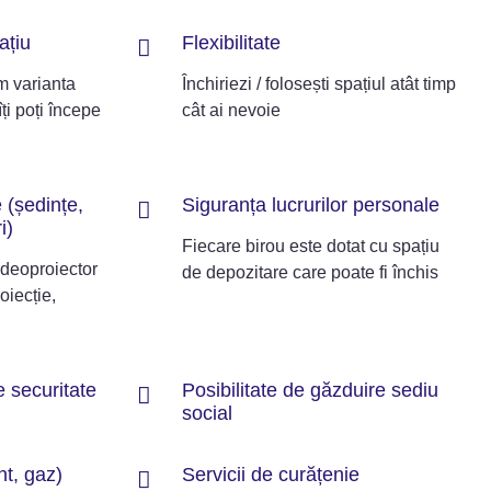
ațiu
Flexibilitate
 varianta
Închiriezi / folosești spațiul atât timp
îți poți începe
cât ai nevoie
 (ședințe,
Siguranța lucrurilor personale
i)
Fiecare birou este dotat cu spațiu
ideoproiector
de depozitare care poate fi închis
oiecție,
e securitate
Posibilitate de găzduire sediu
social
nt, gaz)
Servicii de curățenie