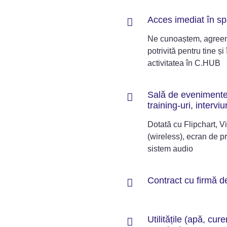
Acces imediat în sp
Ne cunoaștem, agreem
potrivită pentru tine și 
activitatea în C.HUB
Sală de evenimente
training-uri, interviur
Dotată cu Flipchart, V
(wireless), ecran de pr
sistem audio
Contract cu firmă d
Utilitățile (apă, cure