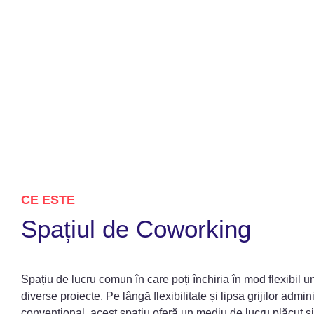
CE ESTE
Spațiul de Coworking
Spațiu de lucru comun în care poți închiria în mod flexibil u
diverse proiecte. Pe lângă flexibilitate și lipsa grijilor admin
convențional, acest spațiu oferă un mediu de lucru plăcut și