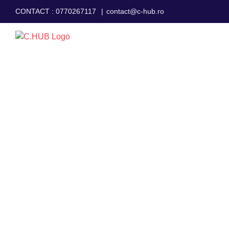
Skip
CONTACT :
0770267117
|
contact@c-hub.ro
to
content