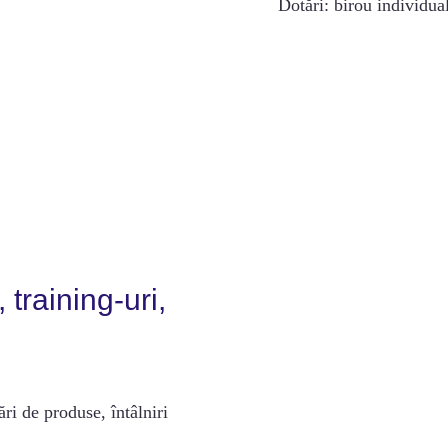
Dotări: birou individual
training-uri,
ri de produse, întâlniri